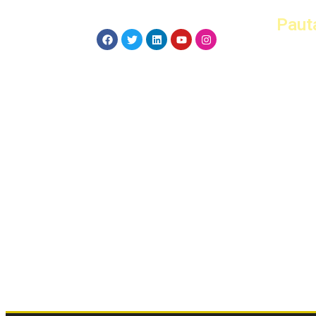
Paut
Hom
Info 
Kerja
Peng
JV T
Pinj
Skim 
Pela