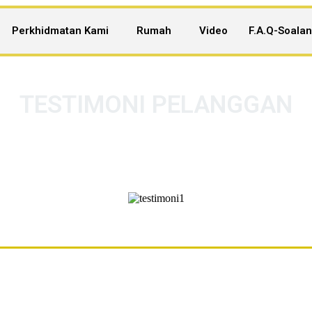
Perkhidmatan Kami
Rumah
Video
F.A.Q-Soala
TESTIMONI PELANGGAN
antu Mereka Yang Ingin Memiliki dan 