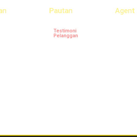
an
Pautan
Agent
e
Portfolio
Syarikat
Testimoni
Nama Ag
Pelanggan
ya
No. Tel
E-Book Percuma
urusan
Email: 
Video
anah
Hubungi Kami
aman LPPSA
Daftar
Bina & Loan
Log In Agent
n Reka Bentuk
F.A.Q-Soalan Lazim