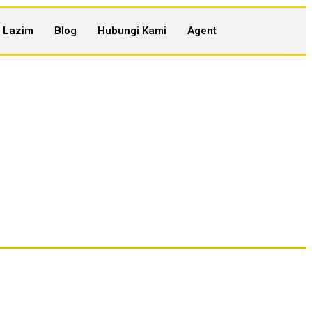
n Lazim
Blog
Hubungi Kami
Agent
Membina Rumah Idaman