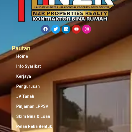
Pautan
Home
Info Syarikat
Kerjaya
Pengurusan
JV Tanah
Pinjaman LPPSA
Skim Bina & Loan
Pelan Reka Bentuk