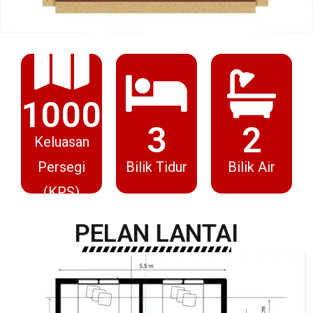
(KPS)
Persegi
Bilik Tidur
Bilik Air
3
2
1000
Keluasan
1000
3
2
Keluasan
Persegi
Bilik Tidur
Bilik Air
(KPS)
PELAN LANTAI