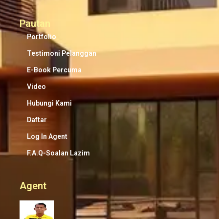
Pautan
Portfolio
Testimoni Pelanggan
E-Book Percuma
Video
Hubungi Kami
Daftar
Log In Agent
F.A.Q-Soalan Lazim
Agent